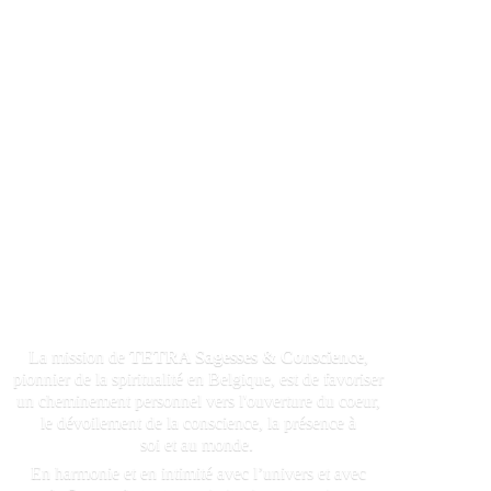
La mission de
TETRA Sagesses & Conscience
,
pionnier de la spiritualité en Belgique, est de favoriser
un cheminement personnel vers l'ouverture du coeur,
le dévoilement de la conscience, la présence à
soi et au monde.
En harmonie et en intimité avec l’univers et avec