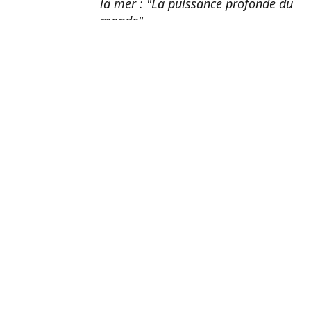
la mer : "La puissance profonde du
monde".
Madeleine
Un programme et des invités de
qualité, unique et touchant,
interpellant ; rien de sectaire ou
d'extrême, au contraire, un
questionnement au centre de la
communication, dans une
atmosphère décontractée,
naturelle, ouverte au meilleur dans
l'instant présent.
Fabienne