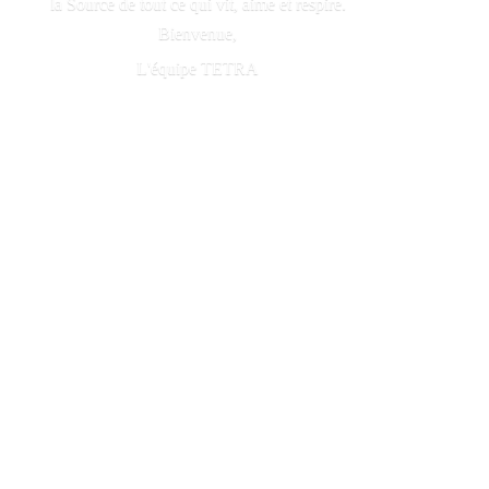
la Source de tout ce qui vit, aime et respire.
Bienvenue,
L'é
quipe TETRA