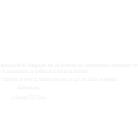
a spiritualité en Belgique, est de favoriser un cheminement personnel ver
 la conscience, la présence à soi et au monde.
l’univers et avec la Source de tout ce qui vit, aime et respire.
Bienvenue,
L'é
quipe TETRA