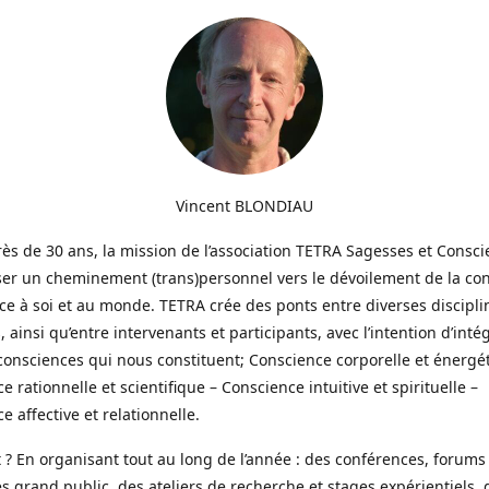
Vincent BLONDIAU
ès de 30 ans, la mission de l’association TETRA Sagesses et Consci
ser un cheminement (trans)personnel vers le dévoilement de la co
ce à soi et au monde. TETRA crée des ponts entre diverses discipli
, ainsi qu’entre intervenants et participants, avec l’intention d’inté
onsciences qui nous constituent; Conscience corporelle et énergé
e rationnelle et scientifique – Conscience intuitive et spirituelle –
e affective et relationnelle.
 En organisant tout au long de l’année : des conférences, forums
s grand public, des ateliers de recherche et stages expérientiels, 