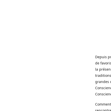
Depuis pr
de favori
la présen
traditions
grandes c
Conscienc
Conscienc
Comment ?
rencontre