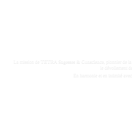
La mission de
TETRA Sagesses & Conscience
, pionnier de l
le dévoilement de
En harmonie et en intimité avec 