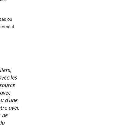
pas ou
omme il
liers,
avec les
 source
 avec
ou d'une
tre avec
e ne
du