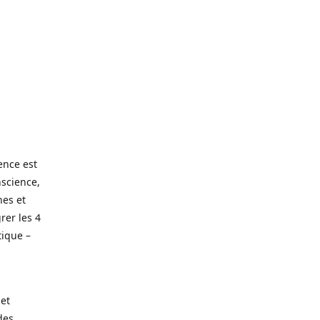
ence est
nscience,
nes et
grer les 4
tique –
 et
des